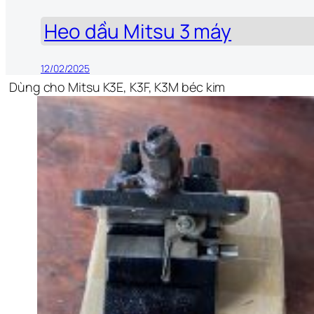
Heo dầu Mitsu 3 máy
12/02/2025
Dùng cho Mitsu K3E, K3F, K3M béc kim