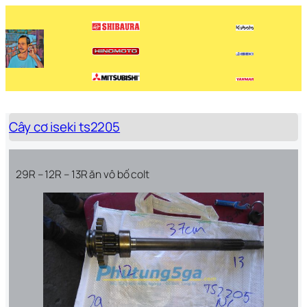
Chuyển
đến
phần
nội
dung
Cây cơ iseki ts2205
29R – 12R – 13R ăn vô bố colt