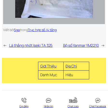
Viết bởi
5ga
trong
Trục hợp số /4 tầng
←
Lá thắng nhớt Iseki TA 325
Bộ số Yanmar YM2210
→
Giới Thiệu
Địa Chỉ
Danh Mục
Hiệu
Gọi điện
Nhắn tin
Chat zalo
Chat Facebook