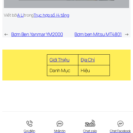
Viết bởi
A Lí
trong
Trục hợp số /4 tầng
←
Bơm Ben Yanmar YM2000
Bơm ben Mitsu MT4801
→
Giới Thiệu
Địa Chỉ
Danh Mục
Hiệu
Gọi điện
Nhắn tin
Chat zalo
Chat Facebook