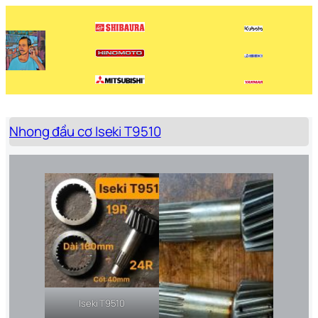
Chuyển
đến
phần
nội
dung
Nhong đầu cơ Iseki T9510
Iseki T9510